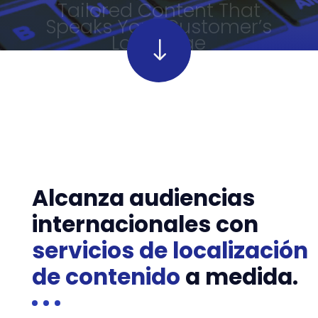
Tailored Content That
Speaks Your Customer’s
Language
"
"
Alcanza audiencias
internacionales con
servicios de localización
de contenido
a medida.