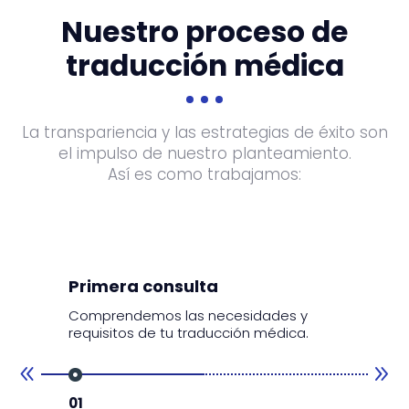
Nuestro proceso de
traducción médica
La transpariencia y las estrategias de éxito son
el impulso de nuestro planteamiento.
Así es como trabajamos:
Anál
para
Primera consulta
ad y
Valor
Comprendemos las necesidades y
de es
requisitos de tu traducción médica.
médic
01
02